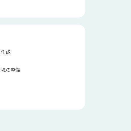
の作成
環境の整備
定